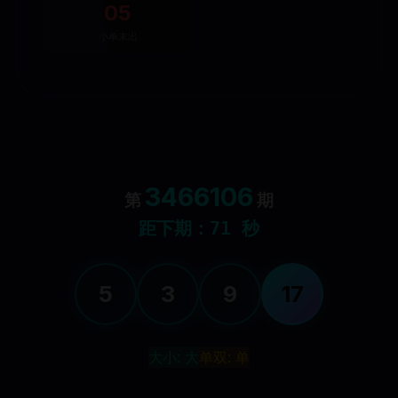
05
小单未出
3466106
第
期
距下期：
70
秒
5
3
9
17
大小: 大
单双: 单