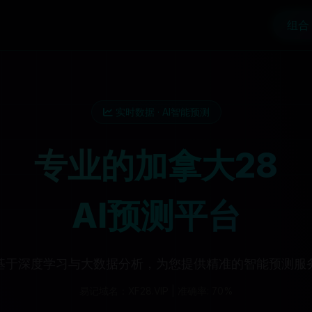
组合
实时数据 · AI智能预测
专业的加拿大28
AI预测平台
基于深度学习与大数据分析，为您提供精准的智能预测服
易记域名：XF28.VIP | 准确率: 70%