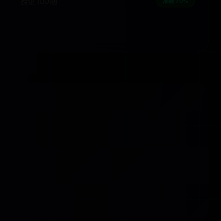
验证100期
准确 70%