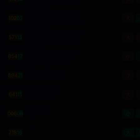
1
0
2
03
大
5
7
1
13
大
8
5
4
17
小
8
9
4
21
小
6
4
1
11
大
0
0
6
06
小
7
1
8
16
大