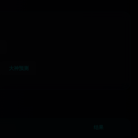
大神预测
结果