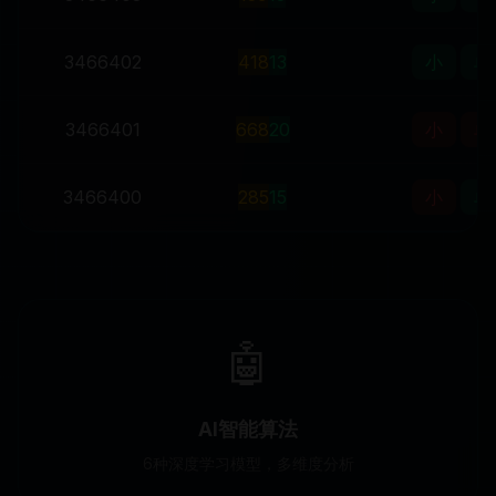
3466402
4
1
8
13
小
单
3466401
6
6
8
20
小
单
3466400
2
8
5
15
小
单
🤖
AI智能算法
6种深度学习模型，多维度分析