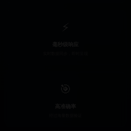
⚡
毫秒级响应
实时数据同步，即时呈现
🎯
高准确率
经过海量数据验证