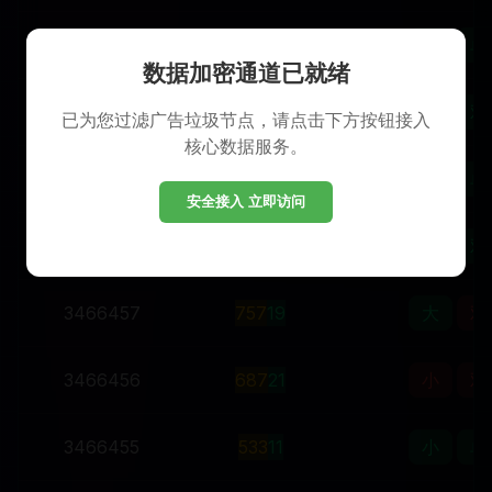
3466461
7
8
6
21
大
单
数据加密通道已就绪
3466460
0
5
5
10
小
双
已为您过滤广告垃圾节点，请点击下方按钮接入
核心数据服务。
3466459
2
0
3
05
小
单
安全接入 立即访问
3466458
5
5
8
18
小
双
3466457
7
5
7
19
大
双
3466456
6
8
7
21
小
双
3466455
5
3
3
11
小
单