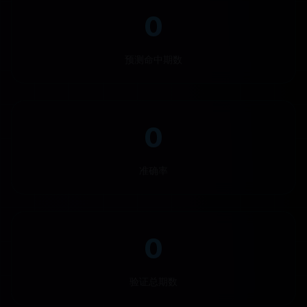
0
预测命中期数
0
准确率
0
验证总期数