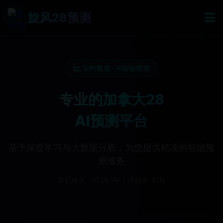
旋风28预测
实时数据 · AI智能预测
专业的加拿大28
AI预测平台
基于深度学习与大数据分析，为您提供精准的智能预
测服务
易记域名：XF28.VIP | 准确率: 81%