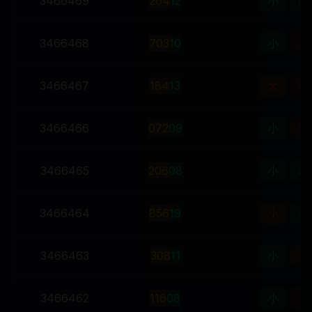
3466469
2
6
4
12
小
双
3466468
7
0
3
10
小
单
3466467
1
8
4
13
大
双
3466466
0
7
2
09
小
双
3466465
2
0
6
08
小
双
3466464
8
5
6
19
小
单
3466463
3
0
8
11
小
双
3466462
1
1
6
08
小
单