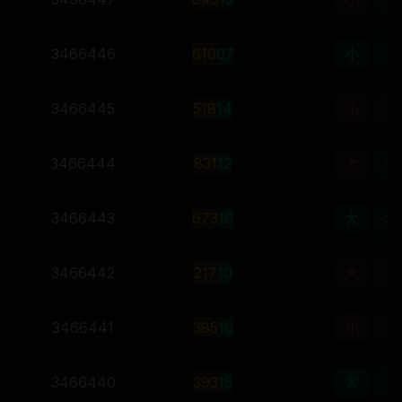
3466446
6
1
0
07
小
单
3466445
5
1
8
14
小
单
3466444
8
3
1
12
大
双
3466443
6
7
3
16
大
双
3466442
2
1
7
10
大
单
3466441
3
8
5
16
小
单
3466440
3
9
3
15
大
单