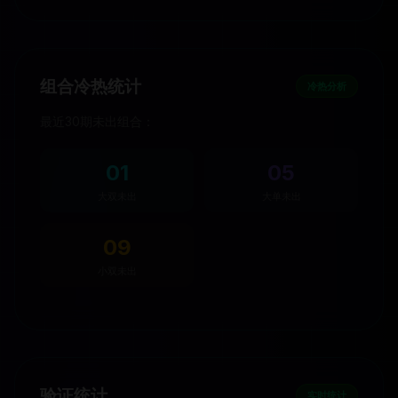
组合冷热统计
冷热分析
最近30期未出组合：
01
05
大双未出
大单未出
09
小双未出
验证统计
实时统计