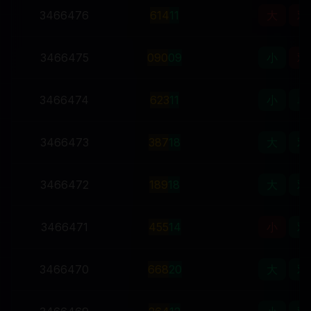
3466476
6
1
4
11
大
双
3466475
0
9
0
09
小
双
3466474
6
2
3
11
小
单
3466473
3
8
7
18
大
双
3466472
1
8
9
18
大
双
3466471
4
5
5
14
小
双
3466470
6
6
8
20
大
双