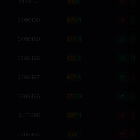
3466491
6
3
2
11
大
单
3466490
5
7
9
21
小
单
3466489
3
7
4
14
大
双
3466488
6
9
1
16
大
双
3466487
9
3
7
19
大
双
3466486
2
7
0
09
小
单
3466485
5
9
7
21
小
双
3466484
2
5
4
11
大
双