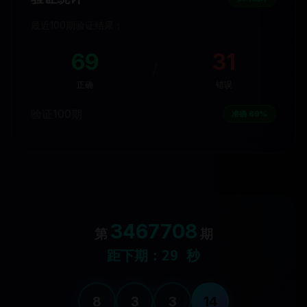
最近100期验证结果：
69
31
/
正确
错误
验证100期
准确 69%
3467708
第
期
距下期：
28
秒
8
3
3
14