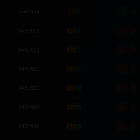
3467624
5
1
5
11
小
单
3467623
1
9
3
13
大
双
3467622
1
7
2
10
大
单
3467621
7
6
7
20
小
单
3467620
0
3
7
10
大
单
3467619
0
6
9
15
小
双
3467618
2
4
9
15
小
双