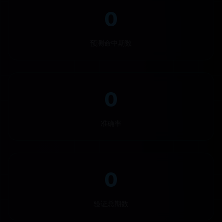
0
预测命中期数
0
准确率
0
验证总期数