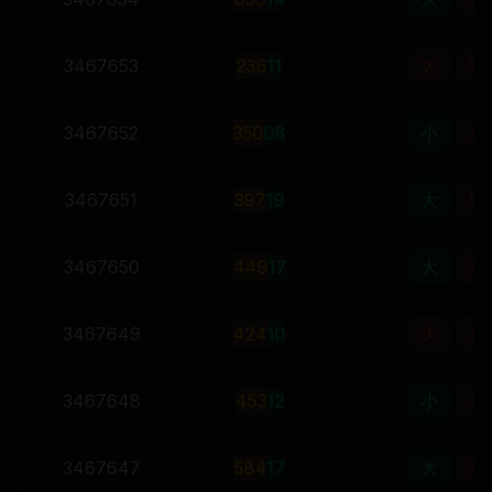
3467653
2
3
6
11
大
双
3467652
3
5
0
08
小
单
3467651
3
9
7
19
大
双
3467650
4
4
9
17
大
双
3467649
4
2
4
10
大
单
3467648
4
5
3
12
小
单
3467647
5
8
4
17
大
双