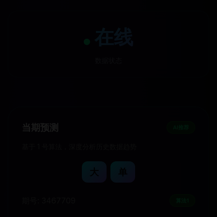
在线
数据状态
当期预测
AI推荐
基于 1 号算法，深度分析历史数据趋势
大
单
期号: 3467709
算法1