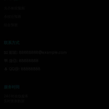
大小单双预测
杀组合预测
组合预测
联系方式
📧 邮箱: 88888888@example.com
💬 微信: 88888888
🐧 QQ群: 88888888
服务时间
24小时在线服务
实时更新数据