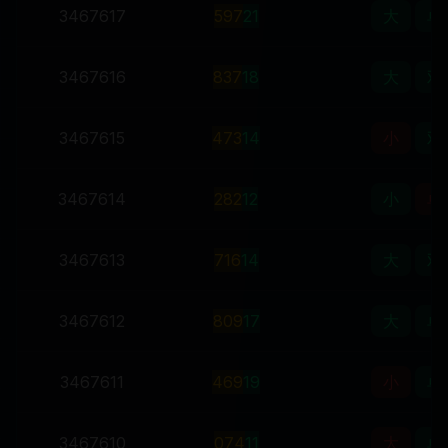
3467617
5
9
7
21
大
单
3467616
8
3
7
18
大
双
3467615
4
7
3
14
小
双
3467614
2
8
2
12
小
单
3467613
7
1
6
14
大
双
3467612
8
0
9
17
大
单
3467611
4
6
9
19
小
单
3467610
0
7
4
11
大
单